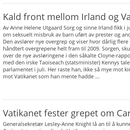
Kald front mellom Irland og V
Av Anne Helene Utgaard Sorg og sinne Irland fikk i ju
om seksuelt misbruk av barn uført av prester og andr
Den avslører nye overgrep og viser hvor dårlig flere 
håndtert overgrepene helt fram til 2009. Sorgen, sku
over de nye avsløringene i den såkalte Cloyne-rapp
med den irske Taoiseach (statsminister) Kennys tale t
parlamentet i juli. Her raste han, ikke så mye mot ki
mot Vatikanet som han mente hadde ...
Vatikanet fester grepet om Car
Generalsekretær Lesley-Anne Knight lå an til å kunne