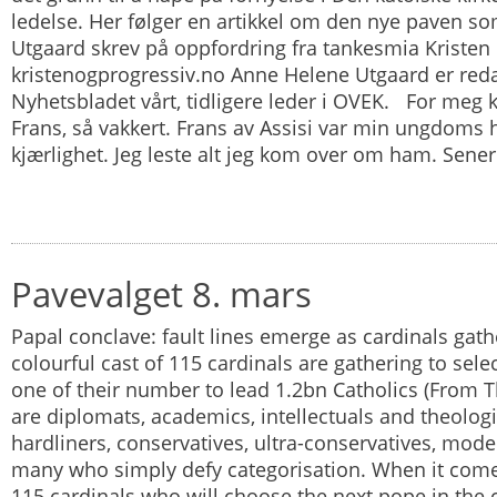
ledelse. Her følger en artikkel om den nye paven 
Utgaard skrev på oppfordring fra tankesmia Kristen 
kristenogprogressiv.no Anne Helene Utgaard er reda
Nyhetsbladet vårt, tidligere leder i OVEK. For meg k
Frans, så vakkert. Frans av Assisi var min ungdoms h
kjærlighet. Jeg leste alt jeg kom over om ham. Senere
Pavevalget 8. mars
Papal conclave: fault lines emerge as cardinals gath
colourful cast of 115 cardinals are gathering to sel
one of their number to lead 1.2bn Catholics (From 
are diplomats, academics, intellectuals and theolog
hardliners, conservatives, ultra-conservatives, mod
many who simply defy categorisation. When it come
115 cardinals who will choose the next pope in the 