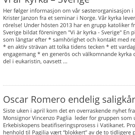
Her følger informasjon om vår søsterorganisasjon i S
Krister Janzon fra et seminar i Norge. Vår kyrka lever
rörelse! Under hösten 2013 har en grupp katoliker fr
Sverige bildat föreningen "Vi är kyrka - Sverige" En p
som längtar efter * samhörighet och kontakt med r
* en aktiv strävan att tolka tidens tecken * ett vardag
engagemang * en generös och välkomnande kyrka dä
del i eukaristin, oavsett ...
Oscar Romero endelig saligkår
Siste uken i april kom det en overraskende nyhet fra
Monsignor Vincenzo Paglia leder for gruppen som 
Erkebiskopens beatifiseringsprosess i Vatikanet. Pr
henhold til Pagilia vært “blokkert” av de to tidliger