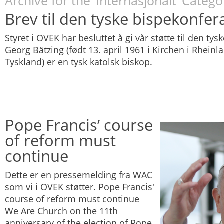
Archive for the ‘Internasjonalt’ Catego
Brev til den tyske bispekonfe
Styret i OVEK har besluttet å gi vår støtte til den ty
Georg Bätzing (født 13. april 1961 i Kirchen i Rheinla
Tyskland) er en tysk katolsk biskop.
Pope Francis’ course
of reform must
continue
Dette er en pressemelding fra WAC
som vi i OVEK støtter. Pope Francis'
course of reform must continue
We Are Church on the 11th
anniversary of the election of Pope