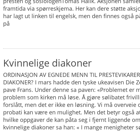
presten og sosiologenTomas Halik. Aksjonen samler
framtida via spørreskjema. Her kan dere støtte aks
har lagt ut linken til engelsk, men den finnes også 
på
Kvinnelige diakoner
ORDINASJON AV EGNEDE MENN TIL PRESTEVIKARER
DIAKONER? I mars hadde den tyske ukeavisen Die Z
pave Frans. Under denne sa paven: «Problemet er m
problem som kirken må løse. Å gjøre sølibatet frivill
forslått, men det er ikke en løsning. Vi må overveie 
probati kan være en mulighet. Men det betyr også at
hvilke oppgaver de kan påta seg i fjernt liggende 
kvinnelige diakoner sa han: « I mange menigheter sø