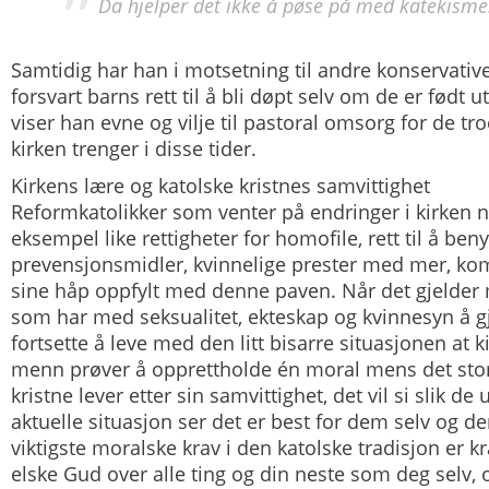
Da hjelper det ikke å pøse på med katekisme
Samtidig har han i motsetning til andre konservativ
forsvart barns rett til å bli døpt selv om de er født 
viser han evne og vilje til pastoral omsorg for de tr
kirken trenger i disse tider.
Kirkens lære og katolske kristnes samvittighet
Reformkatolikker som venter på endringer i kirken nå
eksempel like rettigheter for homofile, rett til å beny
prevensjonsmidler, kvinnelige prester med mer, kom
sine håp oppfylt med denne paven. Når det gjelder
som har med seksualitet, ekteskap og kvinnesyn å gjø
fortsette å leve med den litt bisarre situasjonen at 
menn prøver å opprettholde én moral mens det store 
kristne lever etter sin samvittighet, det vil si slik de 
aktuelle situasjon ser det er best for dem selv og 
viktigste moralske krav i den katolske tradisjon er k
elske Gud over alle ting og din neste som deg selv, o