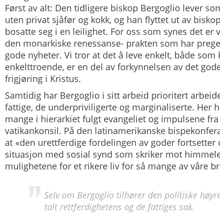
Først av alt: Den tidligere biskop Bergoglio lever so
uten privat sjåfør og kokk, og han flyttet ut av bisk
bosatte seg i en leilighet. For oss som synes det er 
den monarkiske renessanse- prakten som har preget 
gode nyheter. Vi tror at det å leve enkelt, både som
enkelttroende, er en del av forkynnelsen av det go
frigjøring i Kristus.
Samtidig har Bergoglio i sitt arbeid prioritert arbei
fattige, de underpriviligerte og marginaliserte. Her
mange i hierarkiet fulgt evangeliet og impulsene fra
vatikankonsil. På den latinamerikanske bispekonfer
at «den urettferdige fordelingen av goder fortsetter
situasjon med sosial synd som skriker mot himmel
mulighetene for et rikere liv for så mange av våre b
Selv om Bergoglio tilhører den politiske høyr
talt rettferdighetens og de fattiges sak.