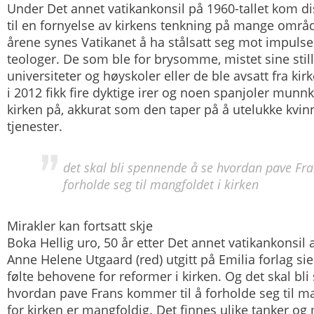
Under Det annet vatikankonsil på 1960-tallet kom dis
til en fornyelse av kirkens tenkning på mange områd
årene synes Vatikanet å ha stålsatt seg mot impulse
teologer. De som ble for brysomme, mistet sine still
universiteter og høyskoler eller de ble avsatt fra kirk
i 2012 fikk fire dyktige irer og noen spanjoler munnk
kirken på, akkurat som den taper på å utelukke kvinn
tjenester.
det skal bli spennende å se hvordan pave Fr
forholde seg til mangfoldet i kirken
Mirakler kan fortsatt skje
Boka
Hellig uro, 50 år etter Det annet vatikankonsil
a
Anne Helene Utgaard (red) utgitt på Emilia forlag s
følte behovene for reformer i kirken. Og det skal bl
hvordan pave Frans kommer til å forholde seg til ma
for kirken er mangfoldig. Det finnes ulike tanker og