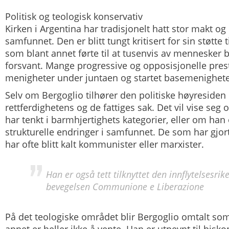
Politisk og teologisk konservativ
Kirken i Argentina har tradisjonelt hatt stor makt og 
samfunnet. Den er blitt tungt kritisert for sin støtte 
som blant annet førte til at tusenvis av mennesker b
forsvant. Mange progressive og opposisjonelle prest
menigheter under juntaen og startet basemenigheter
Selv om Bergoglio tilhører den politiske høyresiden h
rettferdighetens og de fattiges sak. Det vil vise se
har tenkt i barmhjertighets kategorier, eller om han 
strukturelle endringer i samfunnet. De som har gjor
har ofte blitt kalt kommunister eller marxister.
Han er også tett tilknyttet den innflytelsesrik
bevegelsen Communione e Liberazione
På det teologiske området blir Bergoglio omtalt so