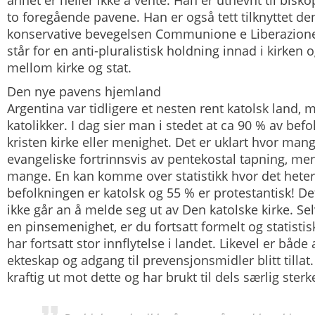
annet er heller ikke å vente. Han er utnevnt til bisk
to foregående pavene. Han er også tett tilknyttet den
konservative bevegelsen Communione e Liberazion
står for en anti-pluralistisk holdning innad i kirken o
mellom kirke og stat.
Den nye pavens hjemland
Argentina var tidligere et nesten rent katolsk land, 
katolikker. I dag sier man i stedet at ca 90 % av befo
kristen kirke eller menighet. Det er uklart hvor mang
evangeliske fortrinnsvis av pentekostal tapning, men 
mange. En kan komme over statistikk hvor det heter
befolkningen er katolsk og 55 % er protestantisk! Det
ikke går an å melde seg ut av Den katolske kirke. Sel
en pinsemenighet, er du fortsatt formelt og statistis
har fortsatt stor innflytelse i landet. Likevel er både
ekteskap og adgang til prevensjonsmidler blitt tillat
kraftig ut mot dette og har brukt til dels særlig sterk