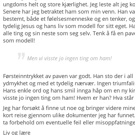
ungdoms helt og store kjærlighet. Jeg leste alt jeg
Senere har jeg betraktet ham som min venn. Han v
bestemt, både et følelsesmenneske og en tenker, o
tydelig Jesus og hans liv som modell for sitt eget. 
alle ting og sin neste som seg selv. Tenk å få en pa
som modell!
Men vi visste jo ingen ting om ham!
Førsteinntrykket av paven var godt. Han sto der i all
ydmykhet og med et tydelig nærvær. Ingen triumfali
Hans enkle ord og hans smil innga håp om en ny kirk
visste jo ingen ting om ham! Hvem er han? Hva står
Jeg har forsøkt å finne ut noe og bringer videre mine
kort reise gjennom ulike dokumenter jeg har funnet.
ta forbehold om eventuelle feil eller misoppfatninge
Liv og lære