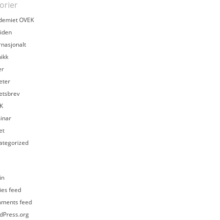
orier
demiet OVEK
iden
rnasjonalt
ikk
er
eter
etsbrev
K
inar
et
ategorized
in
ies feed
ments feed
dPress.org