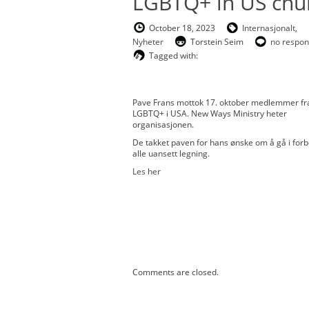
LGBTQ+ in US chu
October 18, 2023
Internasjonalt
,
Nyheter
Torstein Seim
no respo
Tagged with:
Pave Frans mottok 17. oktober medlemmer fr
LGBTQ+ i USA. New Ways Ministry heter
organisasjonen.
De takket paven for hans ønske om å gå i forb
alle uansett legning.
Les her
Comments are closed.