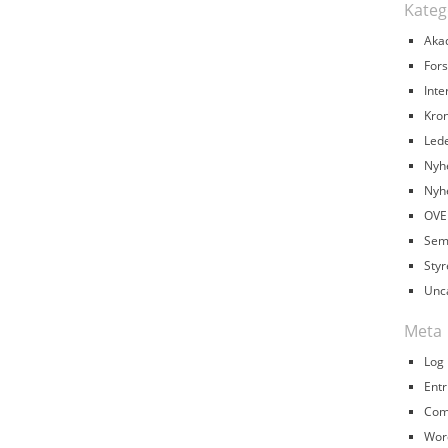
Kateg
Aka
Fors
Inte
Kron
Led
Nyh
Nyh
OVE
Sem
Styr
Unc
Meta
Log 
Entr
Com
Wor