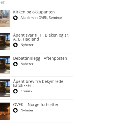
er
Kirken og okkupanten
Akademiet OVEK
,
Seminar
Åpent svar til H. Bleken og sr.
A. B. Hadland
Nyheter
Debattinnlegg i Aftenposten
Nyheter
Åpent brev fra bekymrede
katolikker…
Kronikk
OVEK – Norge fortsetter
Nyheter