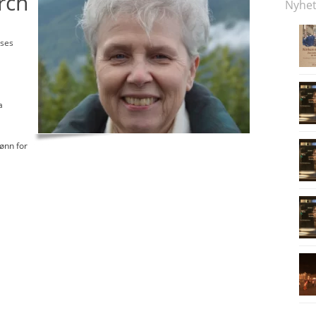
rch
Nyhet
nses
a
ønn for