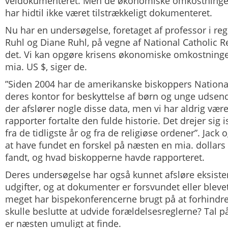
veldokumenteret. Men de økonomiske omkostninger,
har hidtil ikke været tilstrækkeligt dokumenteret.
Nu har en undersøgelse, foretaget af professor i re
Ruhl og Diane Ruhl, på vegne af National Catholic R
det. Vi kan opgøre krisens økonomiske omkostninger
mia. US $, siger de.
”Siden 2004 har de amerikanske biskoppers Nation
deres kontor for beskyttelse af børn og unge udsendt
der afslører nogle disse data, men vi har aldrig været
rapporter fortalte den fulde historie. Det drejer sig
fra de tidligste år og fra de religiøse ordener”. Jack
at have fundet en forskel på næsten en mia. dollars
fandt, og hvad biskopperne havde rapporteret.
Deres undersøgelse har også kunnet afsløre eksisten
udgifter, og at dokumenter er forsvundet eller bleve
meget har bispekonferencerne brugt på at forhindre,
skulle beslutte at udvide forældelsesreglerne? Tal p
er næsten umuligt at finde.