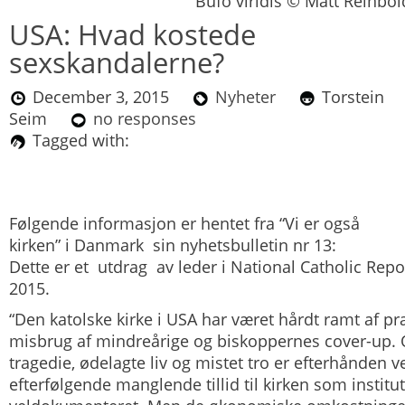
Bufo viridis © Matt Reinbol
USA: Hvad kostede
sexskandalerne?
December 3, 2015
Nyheter
Torstein
Seim
no responses
Tagged with:
Følgende informasjon er hentet fra “Vi er også
kirken” i Danmark sin nyhetsbulletin nr 13:
Dette er et utdrag av leder i
National Catholic Repo
2015.
“Den katolske kirke i USA har været hårdt ramt af pr
misbrug af mindreårige og biskoppernes cover-up. 
tragedie, ødelagte liv og mistet tro er efterhånden
efterfølgende manglende tillid til kirken som institu