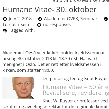
Bufo viridis © Matt Reinbol
Humane Vitae- 30. oktober
July 2, 2018
Akademiet OVEK
,
Seminar
Torstein Seim
no responses
Tagged with:
Akademiet Også vi er kirken holder kveldsseminar
tirsdag 30. oktober 2018 kl. 18:30 i St. Hallvard
menighet i Oslo.
Det er rett etter kveldsmessen i
kirken, som starter 18:00.
Dr. philos og teolog Knut Ruyter
Humane Vitae – 50 år et
Revitalisere, revidere, 
Knut W. Ruyter er professor ved
fakultet og avdelingsdirektør for de regionale komit