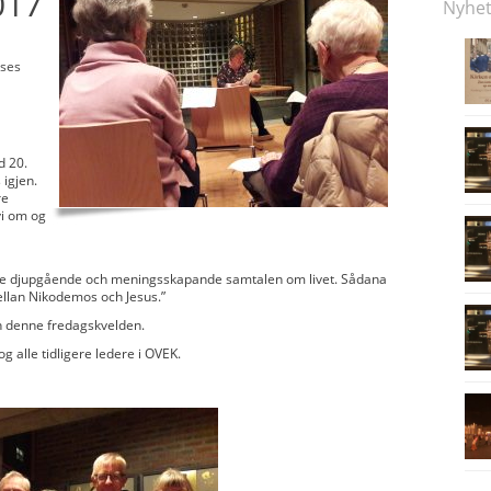
017
Nyhet
nses
d 20.
 igjen.
re
i om og
r de djupgående och meningsskapande samtalen om livet. Sådana
llan Nikodemos och Jesus.”
n denne fredagskvelden.
 alle tidligere ledere i OVEK.