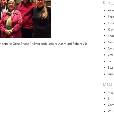
Kateg
Aka
Fors
Inte
Kron
Led
Nyh
, Hanneke Ørne Bruce ( nåværende leder), Aasmund Robert Vik
Nyh
OVE
Sem
Styr
Unc
Meta
Log 
Entr
Com
Wor