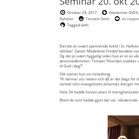
Seminar 20. okt 2
October 29, 2017
Akademiet OVEK
,
Nyheter
Torstein Seim
no respo
Tagged with:
Det ble en svært spennende kveld i St. Hallvar
oktober. Søster Madeleine Fredell besøkte oss
Og det jo svært hyggelig siden hun er et av vå
æresmedlemmer. Temaet “Hvordan snakker v
til Gud i dag?”
Slik startet hun sin innledning:
“Vi närmar oss natten och då är det dags fö
samtal som evangelisten Johannes återger me
Hele 34 hadde funnet veien til menighetssale
Blant de som hadde gjort det var nåværende og