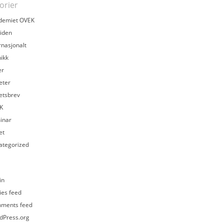
orier
demiet OVEK
iden
rnasjonalt
ikk
er
eter
etsbrev
K
inar
et
ategorized
in
ies feed
ments feed
dPress.org