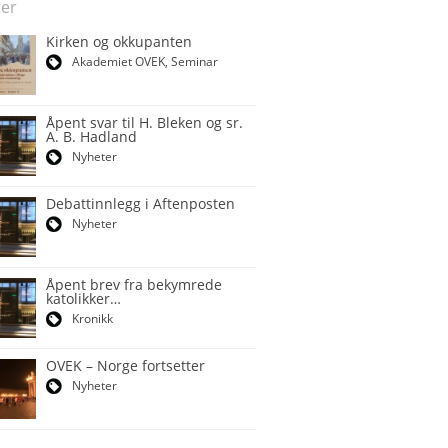
er
Kirken og okkupanten
Akademiet OVEK
,
Seminar
Åpent svar til H. Bleken og sr.
A. B. Hadland
Nyheter
Debattinnlegg i Aftenposten
Nyheter
Åpent brev fra bekymrede
katolikker…
Kronikk
OVEK – Norge fortsetter
Nyheter