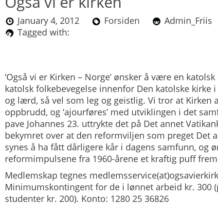
Også vi er kirken
January 4, 2012
Forsiden
Admin_Fri
Tagged with:
‘Også vi er Kirken – Norge’ ønsker å være en katols
katolsk folkebevegelse innenfor Den katolske kirke i
og lærd, så vel som leg og geistlig. Vi tror at Kirken 
oppbrudd, og ‘ajourføres’ med utviklingen i det samfu
pave Johannes 23. uttrykte det på Det annet Vatikank
bekymret over at den reformviljen som preget Det a
synes å ha fått dårligere kår i dagens samfunn, og øn
reformimpulsene fra 1960-årene et kraftig puff frem
Medlemskap tegnes medlemsservice(at)ogsavierkir
Minimumskontingent for de i lønnet arbeid kr. 300 (
studenter kr. 200).
Konto: 1280 25 36826