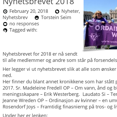
Nyhetsbrevet 2018
February 20, 2018
Nyheter
,
Nyhetsbrev
Torstein Seim
no responses
Tagged with:
Nyhetsbrevet for 2018 er nå sendt
til alle medlemmer og andre som står på forsendelse
Her legger vi ut nyhetsbrevet slik at alle som ønsker
ned.
Her finner du blant annet kronikkene som har stått p
2017. Sr. Madeleine Fredell OP – Om vann, ånd og b
meningsskapare – Erik Westerberg. Laudato Si – T
Jeanne Wreden OP – Ordinasjon av kvinner – en umul
Rosendorf Joys – Framtidig finasnierng på tros- og li
Under her er lenken: