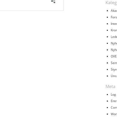
Kateg
Aka
Fors
Inte
Kron
Led
Nyh
Nyh
OVE
Sem
Styr
Unc
Meta
Log 
Entr
Com
Wor