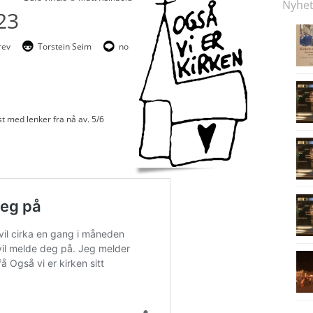
Nyhet
23
rev
Torstein Seim
no
 med lenker fra nå av. 5/6