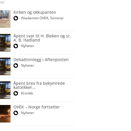
er
Kirken og okkupanten
Akademiet OVEK
,
Seminar
Åpent svar til H. Bleken og sr.
A. B. Hadland
Nyheter
Debattinnlegg i Aftenposten
Nyheter
Åpent brev fra bekymrede
katolikker…
Kronikk
OVEK – Norge fortsetter
Nyheter