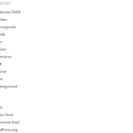
orier
demiet OVEK
iden
rnasjonalt
ikk
er
eter
etsbrev
K
inar
et
ategorized
in
ies feed
ments feed
dPress.org