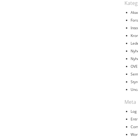
Kateg
Aka
Fors
Inte
Kron
Led
Nyh
Nyh
OVE
Sem
Styr
Unc
Meta
Log 
Entr
Com
Wor