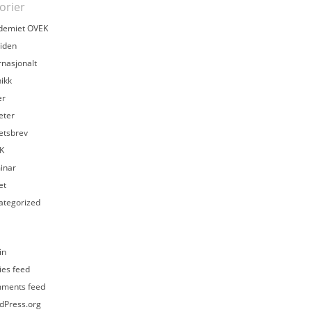
orier
demiet OVEK
iden
rnasjonalt
ikk
er
eter
etsbrev
K
inar
et
ategorized
in
ies feed
ments feed
dPress.org