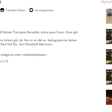
3
Nyhet
Torstein Seim
no responses
l Kolstø:
“Exit pave Benedikt, entre pave Frans: Hvor går
or kirken går nå. Her er en del av bidragsyterne denne
Paul Vall Ely ; Kari Elisabeth Børresen.
redigeres etter redaktørplakaten.
v-2.13