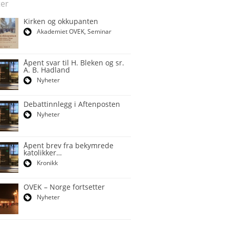
er
Kirken og okkupanten
Akademiet OVEK
,
Seminar
Åpent svar til H. Bleken og sr.
A. B. Hadland
Nyheter
Debattinnlegg i Aftenposten
Nyheter
Åpent brev fra bekymrede
katolikker…
Kronikk
OVEK – Norge fortsetter
Nyheter