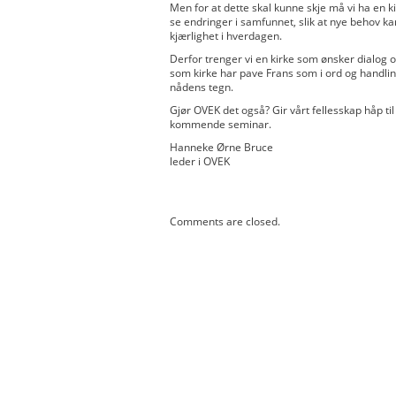
Men for at dette skal kunne skje må vi ha en ki
se endringer i samfunnet, slik at nye behov 
kjærlighet i hverdagen.
Derfor trenger vi en kirke som ønsker dialog 
som kirke har pave Frans som i ord og handlin
nådens tegn.
Gjør OVEK det også? Gir vårt fellesskap håp ti
kommende seminar.
Hanneke Ørne Bruce
leder i OVEK
Comments are closed.