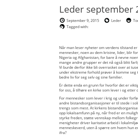
Leder september 
September 9, 2015
Leder
To
Tagged with:
Når man leser nyheter om verdens tilstand er
mennesker, noen av dem kristne, lider, blir forf
Nigeria og Afghanistan, for bare å nevne noe
mange andre grupper er det nå også blitt farli
Vi burde derfor ikke bli overrasket over at t
under ekstreme forhold prøver å komme seg ti
bedre liv for seg selv og sine familier.
Er dette enda en grunn for hvorfor det er vikti
for oss, å tilhøre en kirke som lever i og etter
For mennesker som lever i krig og under forfø
andre bistandsorganisasjoner er til stede i so
trengs som mest. At kirkens bistandsorganisasj
opp lokalsamfunn på ny, når fred er en mulighe
styrke freden, støtte vennskap mellom folkegru
menigheter driver karitativt arbeid i lokalmil
menneskeverd, uten å spørre om hvem hun er, 
ifra?