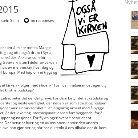
Nyhet
2015
rstein Seim
no responses
 det lett å miste motet. Mange
ulgt og ofte også drept i Syria,
n områder. Akkurat som for
g å være kristen i deler av verden.
usenvis av mennesker hver dag og
l Europa. Med håp om et trygt og
g at kirken «følger med i tiden»? For hva innebærer det egentlig
 det kristne budskap?
lgelse, betyr det uendelig mye. For dem betyr det at katolske og
lidaritet og nestekjærlighet, der nøden er som størst og hjelpen
oner vier sin virksomhet til et langsiktig arbeid med å bygge
t. At det lokalt og internasjonalt jobbes forebyggende, for å
pper og nasjoner. For flyktninger overalt betyr det at
jøet. Det betyr at hver og en av oss anerkjenner den andres
hva han gjør her og når har du tenkt å dra tilbake der du kom