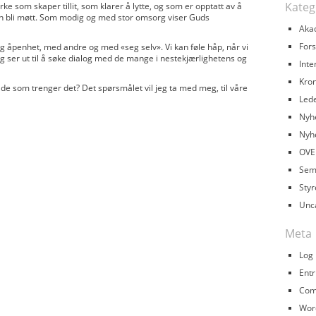
Kateg
rke som skaper tillit, som klarer å lytte, og som er opptatt av å
kan bli møtt. Som modig og med stor omsorg viser Guds
Aka
Fors
og åpenhet, med andre og med «seg selv». Vi kan føle håp, når vi
g ser ut til å søke dialog med de mange i nestekjærlighetens og
Inte
Kron
l de som trenger det? Det spørsmålet vil jeg ta med meg, til våre
Led
Nyh
Nyh
OVE
Sem
Styr
Unc
Meta
Log 
Entr
Com
Wor