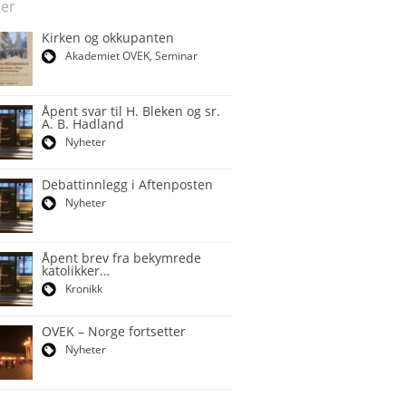
er
Kirken og okkupanten
Akademiet OVEK
,
Seminar
Åpent svar til H. Bleken og sr.
A. B. Hadland
Nyheter
Debattinnlegg i Aftenposten
Nyheter
Åpent brev fra bekymrede
katolikker…
Kronikk
OVEK – Norge fortsetter
Nyheter