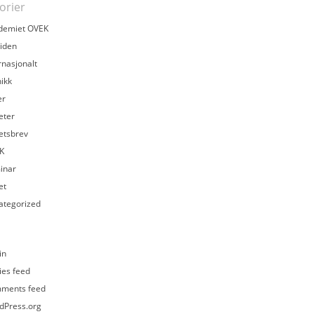
orier
demiet OVEK
iden
rnasjonalt
ikk
er
eter
etsbrev
K
inar
et
ategorized
in
ies feed
ments feed
dPress.org