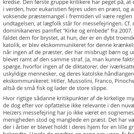
kredse. Den første gruppe kritikere har peget på, at
i verden, hvor eukaristien fejres uden en præst, og 
voksende præstemangel i fremtiden vil være reglen
undtagelsen, at lægfolk står for messefejringen. Cf.
dominikaneres pamflet ”Kirke og embede” fra 2007.
faldet dem for brystet, at hun, der er en dybt troen
katolik, er blev ekskommunikeret for denne krænkelse
når ingen af de præster, der har misbrugt børn og u
blevet ramt af den samme straf. Ja, man kunne fakti
spørge, hvorfor ingen af de diktatorer, der iværksa
uskyldige mennesker, og deres katolske håndlangere
ekskommunikeret: Hitler, Mussolini, Franco, Pinoc
altså de små fisk og lader de store slippe.
Hvor rigtige sådanne kritikpunkter af de kirkelige m
de dog efter vor opfattelse ikke relevante i den nu
Heizers messefejring har jo ikke været en sognemess
menigheden stod og manglede en præst. Det har væ
der i årtier er blevet holdt i deres hjem for en lille