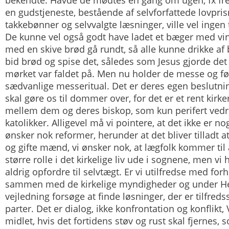
bekendte. Havde de mødtes en gang om ugen, fx fre
en gudstjeneste, bestående af selvforfattede lovpri
takkebønner og selvvalgte læsninger, ville vel ingen 
De kunne vel også godt have ladet et bæger med vin
med en skive brød gå rundt, så alle kunne drikke af
bid brød og spise det, således som Jesus gjorde det 
mørket var faldet på. Men nu holder de messe og føl
sædvanlige messeritual. Det er deres egen beslutnin
skal gøre os til dommer over, for det er et rent kirke
mellem dem og deres biskop, som kun perifert vedr
katolikker. Alligevel må vi pointere, at det ikke er nog
ønsker nok reformer, herunder at det bliver tilladt a
og gifte mænd, vi ønsker nok, at lægfolk kommer til a
større rolle i det kirkelige liv ude i sognene, men vi h
aldrig opfordre til selvtægt. Er vi utilfredse med forho
sammen med de kirkelige myndigheder og under He
vejledning forsøge at finde løsninger, der er tilfredss
parter. Det er dialog, ikke konfrontation og konflikt
midlet, hvis det fortidens støv og rust skal fjernes, 