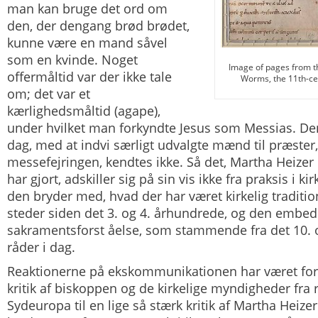
man kan bruge det ord om
den, der dengang brød brødet,
kunne være en mand såvel
som en kvinde. Noget
Image of pages from t
offermåltid var der ikke tale
Worms, the 11th-ce
om; det var et
kærlighedsmåltid (agape),
under hvilket man forkyndte Jesus som Messias. Den t
dag, med at indvi særligt udvalgte mænd til præster,
messefejringen, kendtes ikke. Så det, Martha Heiz
har gjort, adskiller sig på sin vis ikke fra praksis i k
den bryder med, hvad der har været kirkelig traditio
steder siden det 3. og 4. århundrede, og den embed
sakramentsforst åelse, som stammende fra det 10. 
råder i dag.
Reaktionerne på ekskommunikationen har været forsk
kritik af biskoppen og de kirkelige myndigheder fra
Sydeuropa til en lige så stærk kritik af Martha Heizer 