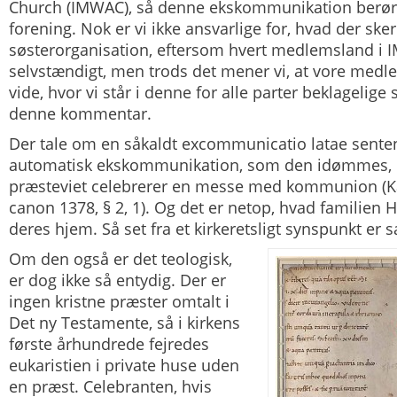
Church (IMWAC), så denne ekskommunikation berør
forening. Nok er vi ikke ansvarlige for, hvad der sker
søsterorganisation, eftersom hvert medlemsland i 
selvstændigt, men trods det mener vi, at vore medl
vide, hvor vi står i denne for alle parter beklagelige 
denne kommentar.
Der tale om en såkaldt
excommunicatio latae sente
automatisk ekskommunikation, som den idømmes, 
præsteviet celebrerer en messe med kommunion (K
canon 1378, § 2, 1). Og det er netop, hvad familien He
deres hjem. Så set fra et kirkeretsligt synspunkt er 
Om den også er det teologisk,
er dog ikke så entydig. Der er
ingen kristne præster omtalt i
Det ny Testamente, så i kirkens
første århundrede fejredes
eukaristien i private huse uden
en præst. Celebranten, hvis