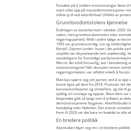
Forsøket på å innføre innstramninger førte til 
svart stilte opp på massedemonstrasjoner 
måtte ty til ved abortforbud. Utfallet av protest
Grunnlovsdomstolens kjennelse
Endringen av lovverket kom i oktober 2020. D
saken, men grunnlovsdomstolen etter anmodni
regjeringspartiet). Midt i andre bølge av kor
1993 var grunnlovsstridig. Lov og rettferdighe
flertall i Sejmen (under- huset i det polske par
utspillet var tilsynelatende helt unødvendig. V
vanskeligere for fremtidige parlamentsmajorite
Men er det etisk forsvarlig, tatt i betraktning
innstramningene? Når dessuten nesten samtlig
regjeringsmakten, var utfallet enkelt å forutsi.
Man kan spørre seg om partiet, ved å ta opp
kunne ligne på dem fra 2016. Protester ble de
koronarestriksjoner og smittefare, og tok til 
tydelig sin misnøye og opprør. Blant dem var 
bispemøte gikk så langt som å erklære at delt
demonstrasjonene forgjeves. Abortforbudet ble
levedyktig etter fødselen. Det eneste unntaket 
frem til 2020 var det bare en brøkdel av alle 
En bredere politikk
Abortsaken føyer seg inn i en bredere politikk