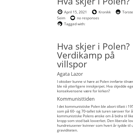
Hva skjer i Polen?
April 15, 2021
Kronikk
Torste
Seim
no responses
Tagged with:
Hva skjer i Polen?
Verdikamp på
villspor
Agata Lazor
I oktober kunne vi høre at Polen innførte tiln
ble nå ytterligere innskjerpet. Hva skjedde ege
konsekvensene være for kirken?
Kommunisttiden
I det kommunistiske Polen ble abort tillatt i 1
som på 60- og 70-tallet tok turen sørover for 
kommunistiske Polens ønske om å bidra til likes
kropp som stod bak lovverket. Den liberale l
hundretusener kvinner som hvert år tydde til u
graviditeten.