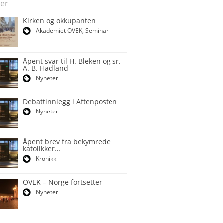
er
Kirken og okkupanten
Akademiet OVEK
,
Seminar
Åpent svar til H. Bleken og sr.
A. B. Hadland
Nyheter
Debattinnlegg i Aftenposten
Nyheter
Åpent brev fra bekymrede
katolikker…
Kronikk
OVEK – Norge fortsetter
Nyheter