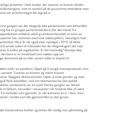
heftige protester i hele landet, der tusener av kvinner kledd i
med kleshengere, som et symbol på de grusomme metodene man
ene var at lovforslaget ble lagt på is.
enne gangen var det riktignok ikke parlamentet som behandlet
ng fra en gruppe parlamentarikere (for det meste fra
onapandemien erklærte altså grunnlovstribunalet at loven av
tspartiet har, sammen med sine støttespillere, naturligvis hatt
lamentet) i flere år nå, også etter nyvalget i 2019, så dette
ed å sende saken til tribunalet har de riktignok gjort det mye
ter å endre på regelverket. Er det lovstridig? Kanskje ikke.
 at det bare er et mindretall som støtter opp om
e dommere på en eller annen måte er knyttet til
 saken midt i en pandemi, håpet på å unngå masseprotester som
t uansett. Tusener av kvinner og menn trosset
gatene. Oppgitte demonstranter ropte ut sinte paroler og viste
også flere katolikker, selv om talsmannen for Det polske
akelse i protestene var en synd. Denne gangen var likevel
 et faktum, herunder i situasjoner når fosteret ikke vil være
fra forbudet som gjenstår, er når kvinnens liv er i fare, men
aborter i landet som ble gjennomført av den grunn.
 der konservative krefter og kirken får stadig mer påvirkning på