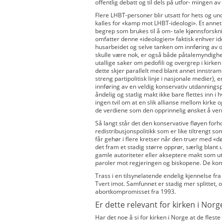
offentlig debatt og til dels på utfor- mingen av 
Flere LHBT-personer blir utsatt for hets og un
kalles for «kamp mot LHBT-ideologi». Et annet
begrep som brukes til å om- tale kjønnsforskni
omfatter denne «ideologien» faktisk enhver idé 
husarbeidet og selve tanken om innføring av o
skulle være nok, er også både påtalemyndighet
utallige saker om pedofili og overgrep i kirk
dette skjer parallelt med blant annet innstram
streng partipolitisk linje i nasjonale medier)
innføring av en veldig konservativ utdannings
åndelig og statlig makt ikke bare flettes inn i
ingen tvil om at en slik allianse mellom kirke og
de verdiene som den opprinnelig ønsket å ve
Så langt står det den konservative fløyen forhol
redistribusjonspolitikk som er like tiltrengt so
får gehør i flere kretser når den truer med «
det fram et stadig større opprør, særlig blant
gamle autoriteter eller akseptere makt som ut
paroler mot regjeringen og biskopene. De komm
Trass i en tilsynelatende endelig kjennelse f
Tvert imot. Samfunnet er stadig mer splittet, og 
abortkompromisset fra 1993.
Er dette relevant for kirken i Norg
Har det noe å si for kirken i Norge at de fleste