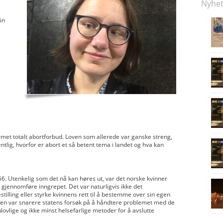
Nyhet
in
ærmet totalt abortforbud. Loven som allerede var ganske streng,
ntlig, hvorfor er abort et så betent tema i landet og hva kan
956. Utenkelig som det nå kan høres ut, var det norske kvinner
å gjennomføre inngrepet. Det var naturligvis ikke det
tilling eller styrke kvinnens rett til å bestemme over sin egen
oven var snarere statens forsøk på å håndtere problemet med de
lovlige og ikke minst helsefarlige metoder for å avslutte