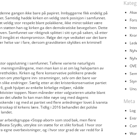
Kateg
Aka
, denne gangen ikke bare på papiret. Innbyggerne fikk endelig på
. Samtidig hadde kirken en veldig sterk posisjon i samfunnet.
Fors
t veldig stor respekt blant polakkene, ikke minst takket være
den støtten han og kirken ga den demokratiske bevegelsen. Dette
Inte
en. Samfunnet var riktignok splittet i sitt syn på saken, så etter
Kron
3 inngått et «kompromiss». Ifølge det nye vedtaket var det bare
er helse var i fare, dersom graviditeten skyldtes en kriminell
Led
Nyh
Nyh
stor oppslutning i samfunnet. Tallene varierte naturligvis
OVE
i meningsmålingene, men man kan si at om lag halvparten av
ttholdes. Kirken og flere konservative politikere prøvde
Sem
n om ytterligere inn- stramninger, selv om det bare var
Styr
slike endringer. Særlig etter at det kristenkonservative partiet
6, godt hjulpet av enkelte kirkelige miljøer, nådde
Unc
ktivister toppen. Noen måneder etter valgseieren uttalte blant
av det ufødte liv kan man ikke nøye seg med dagens
Meta
skende i og med at partiet ved flere anledninger lovet å ivareta
troskap til kirkens lære. Tidlig i 2016 behandlet det polske
Log 
 landet.
Entr
 var arbeidsgruppa «Stopp abort» som stod bak, men flere
ta Szydło, uttrykte sin støtte for et slikt forbud. I hvor stor
Com
 egne overbevisninger, og i hvor stor grad de var redd for å
Wor