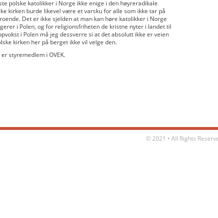
ste polske katolikker i Norge ikke enige i den høyreradikale
lske kirken burde likevel være et varsku for alle som ikke tar på
roende. Det er ikke sjelden at man kan høre katolikker i Norge
erer i Polen, og for religionsfriheten de kristne nyter i landet til
pvokst i Polen må jeg dessverre si at det absolutt ikke er veien
lske kirken her på berget ikke vil velge den.
n er styremedlem i OVEK.
© 2021 • All Rights Reser