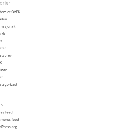
orier
demiet OVEK
iden
rnasjonalt
ikk
er
eter
etsbrev
K
inar
et
ategorized
in
ies feed
ments feed
dPress.org