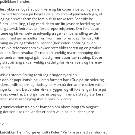
politikken i landet.
dertrykkelse, også av politikere og biskoper, noe som gjerne
 forhatt fenomen på høyresiden i Polen er«kjønnsideologi», et
ng og enhver form for feministisk tankesett. For enkelte
om likestilling, til og med ideen om litt jevnere fordeling av
bligatorisk fedrekvote i foreldrepermisjonen. Om ikke dette
ene og kirken selv usedvanlig trege i sin behandling av de
en som med jevne mellomrom kommer for en dag i landet. Alt
ming av ytringsfriheten i landet (herunder innføring av en
, en rekke reformer som svekker rettssikkerheten og en gradvis
politikk. Som resultat får man en uheldig maktopphoping der
 hverandre, men også går i stadig mer autoritær retning. Det er
 stat på lang sikt er veldig skadelig for kirken selv og flere av
rne om.
dsvis sterkt. Særlig fordi regjeringen tyr til en
m den er populistisk, og kirken fortsatt har «Gud på sin side» og
dødens sivilisasjon» og dødssynd. Men på den andre siden vokser
 unge kvinner. De vender kirken ryggen og vil ikke lenger høre på
øves ovenfra. De organiserer seg og finner på stadig sterkere
er mest sannsynlig ikke tilbake til kirken.
ra grunnlovsdomstolen er kampen om abort langt fra avgjort.
det ser ikke ut til at det er noen vei tilbake til det skjøre
e?
 katolikker her i Norge er født i Polen? På lik linje med samfunnet