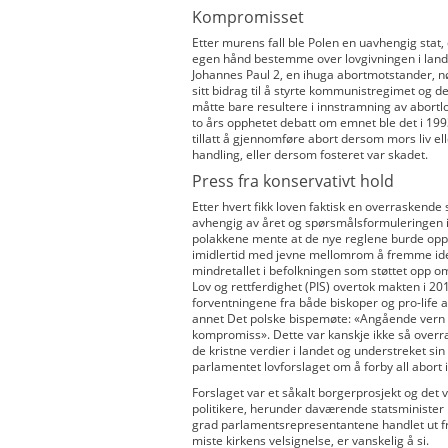
Kompromisset
Etter murens fall ble Polen en uavhengig stat
egen hånd bestemme over lovgivningen i landet
Johannes Paul 2, en ihuga abortmotstander, nø
sitt bidrag til å styrte kommunistregimet og 
måtte bare resultere i innstramning av abortlov
to års opphetet debatt om emnet ble det i 199
tillatt å gjennomføre abort dersom mors liv ell
handling, eller dersom fosteret var skadet.
Press fra konservativt hold
Etter hvert fikk loven faktisk en overraskende 
avhengig av året og spørsmålsformuleringen 
polakkene mente at de nye reglene burde oppre
imidlertid med jevne mellomrom å fremme idee
mindretallet i befolkningen som støttet opp om 
Lov og rettferdighet (PIS) overtok makten i 201
forventningene fra både biskoper og pro-life a
annet Det polske bispemøte: «Angående vern 
kompromiss». Dette var kanskje ikke så overra
de kristne verdier i landet og understreket sin 
parlamentet lovforslaget om å forby all abort i
Forslaget var et såkalt borgerprosjekt og det
politikere, herunder daværende statsminister Bea
grad parlamentsrepresentantene handlet ut fra
miste kirkens velsignelse, er vanskelig å si.