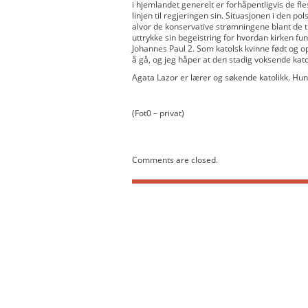
i hjemlandet generelt er forhåpentligvis de fle
linjen til regjeringen sin. Situasjonen i den po
alvor de konservative strømningene blant de t
uttrykke sin begeistring for hvordan kirken fung
Johannes Paul 2. Som katolsk kvinne født og op
å gå, og jeg håper at den stadig voksende kato
Agata Lazor er lærer og søkende katolikk. Hu
(Fot0 – privat)
Comments are closed.