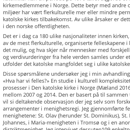
kirkemedlemmene i Norge. Dette betyr med andre or
miljøer har vært flerkulturelle mer eller mindre pe
katolske kirkes tilbakekomst. Av ulike årsaker er dett
i den norske offentligheten.
Det er i dag ca 180 ulike nasjonaliteter innen kirken,
av de mest flerkulturelle, organiserte felleskapene i
det mulig, og hva skjer når mennesker med forskjelli
og verdivurderinger fra hele verden samles under e
utfolder det katolske mangfoldet seg i ulike katols
Disse spørsmålene undersøker jeg i min avhandling 
«Hva har vi felles?» En studie i kulturell kompleksite
prosesser i Den katolske kirke i Norge
(Mæland 2016
mellom 2007 og 2014. Den er basert på til sammen to
vil si deltakende observasjon der jeg selv som forske
arrangementer i menighetsregi. Jeg gjennomførte fel
menighetene: St. Olav (herunder St. Dominikus), St. 
Johannes, i Maria-menigheten i Tromsø og i en ano
distriktmenighet. Jeg intervjuet dessuten109 enkelt