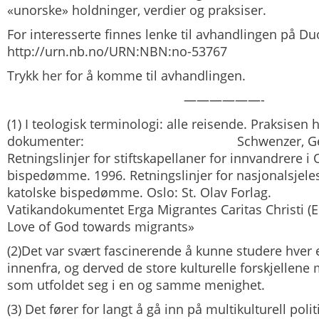
«unorske» holdninger, verdier og praksiser.
For interesserte finnes lenke til avhandlingen på Du
http://urn.nb.no/URN:NBN:no-53767
Trykk
her
for å komme til avhandlingen.
——————-
(1) I teologisk terminologi:
alle reisende.
Praksisen h
dokumenter: Schwenzer, Gerhar
Retningslinjer for stiftskapellaner for innvandrere i 
bispedømme.
1996.
Retningslinjer for nasjonalsjel
katolske bispedømme. Oslo: St. Olav Forlag.
Vatikandokumentet
Erga Migrantes Caritas Christi
(
Love of God towards migrants»
(2)Det var svært fascinerende å kunne studere hver 
innenfra, og derved de store kulturelle forskjellen
som utfoldet seg i en og samme menighet.
(3) Det fører for langt å gå inn på multikulturell polit