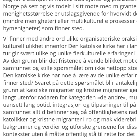
Norge på sett og vis todelt i sitt møte med migrante
menighetsstørrelse er utslagsgivende for hvorvidt det
(mindre menigheter) eller multikulturelle prosesser 
bymenigheter) som finner sted.
Vi finner med andre ord ulike organisatoriske praks
kulturell ulikhet innenfor Den katolske kirke her i la
tur gir svært ulike og unike flerkulturelle erfaringer 
Av den grunn blir det fristende å vende blikket mot 
samfunnet og stille spørsmålet om ikke nettopp st
Den katolske kirke har noe å lære av de unike erfar
finner sted? Svaret på dette spørsmålet blir antakeli
grunn at katolske migranter og kristne migranter ge
langt utenfor radaren for kategorien «de andre», m
uansett lang botid, integrasjon og tilpasninger til p
samfunnet alltid befinner seg
på
offentlighetens rad
katolikker og kristne migranter i ro og mak viderebr
bakgrunner og verdier og utforske grensene for diss
kontekster uten å måtte offentlig stå til rette for det