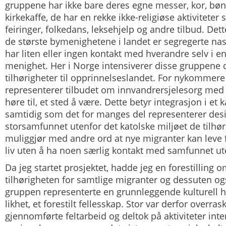
gruppene har ikke bare deres egne messer, kor, bø
kirkekaffe, de har en rekke ikke-religiøse aktivitete
feiringer, folkedans, leksehjelp og andre tilbud. Dett
de største bymenighetene i landet er segregerte n
har liten eller ingen kontakt med hverandre selv i
menighet. Her i Norge
intensiverer
disse gruppene 
tilhørigheter til opprinnelseslandet. For nykommere
representerer tilbudet om innvandrersjelesorg med 
høre til, et sted å være. Dette betyr integrasjon i et k
samtidig som det for manges del representerer desi
storsamfunnet utenfor det katolske miljøet de tilhør
muliggjør med andre ord at nye migranter kan leve f
liv uten å ha noen særlig kontakt med samfunnet ute
Da jeg startet prosjektet, hadde jeg en forestilling 
tilhørigheten for samtlige migranter og dessuten o
gruppen representerte en grunnleggende kulturell 
likhet, et forestilt fellesskap. Stor var derfor overra
gjennomførte feltarbeid og deltok på aktiviteter inter