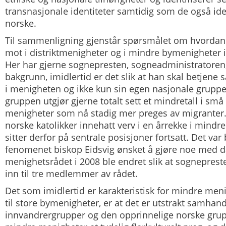
transnasjonale identiteter
samtidig
som de også ide
norske.
Til sammenligning gjenstår spørsmålet om hvordan mi
mot i distriktmenigheter og i mindre bymenigheter i
Her har gjerne sognepresten, sogneadministratoren
bakgrunn, imidlertid er det slik at han skal betjen
i menigheten og ikke kun sin egen nasjonale grupp
gruppen utgjør gjerne totalt sett et mindretall i sm
menigheter som nå stadig mer preges av migranter.
norske katolikker innehatt verv i en årrekke i mind
sitter derfor på sentrale posisjoner fortsatt. Det var
fenomenet biskop Eidsvig ønsket å gjøre noe med da
menighetsrådet i 2008 ble endret slik at sognepres
inn til tre medlemmer av rådet.
Det som imidlertid er karakteristisk for mindre men
til store bymenigheter, er at det er utstrakt samha
innvandrergrupper og den opprinnelige norske grup