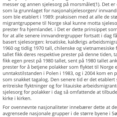
messer og annen sjelesorg på morsmålet(1). Det er
som la grunnlaget for
nasjonalsjelesorgen/ innvand
som ble etablert i 1989: praksisen med at alle de st
migrantgruppene til Norge skal kunne motta sjeles
prester fra hjemlandet. i Det er dette prinsippet som
for at alle senere innvandrergrupper fortsatt i dag 
basert sjelesorgen: kroatiske, kaldkrigs arbeidsmigra
1960 og tidlig 1970 tall, chilenske og vietnamesiske 
tallet fikk deres respektive prester på denne tiden, t
fikk egen prest på 1980 tallet, sent på 1980 tallet 
prester for å betjene polakker som flyktet til Norge e
unntakstilstanden i Polen i 1983, og i 2004 kom en p
som snakket tagalog. Den senere tid er det etablert 
eritreiske flyktninger og for litauiske arbeidsmigrant
sjelesorg for polakker i dag så omfattende at tilbu
kirke i kirken.
For ovennevnte nasjonaliteter innebærer dette at det
avgrensede nasjonale grupper i de større byene i S