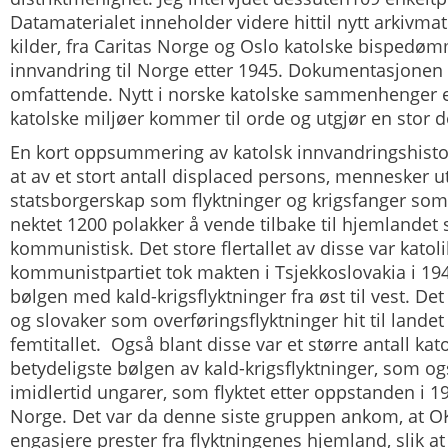
Datamaterialet inneholder videre hittil nytt arkivmate
kilder, fra Caritas Norge og Oslo katolske bispedø
innvandring til Norge etter 1945. Dokumentasjonen
omfattende. Nytt i norske katolske sammenhenger e
katolske miljøer kommer til orde og utgjør en stor d
En kort oppsummering av katolsk innvandringshistor
at av et stort antall
displaced persons
, mennesker u
statsborgerskap som flyktninger og krigsfanger som
nektet 1200 polakker å vende tilbake til hjemlandet 
kommunistisk. Det store flertallet av disse var katolik
kommunistpartiet tok makten i Tsjekkoslovakia i 1948
bølgen med
kald-krigsflyktninger
fra øst til vest. D
og slovaker som overføringsflyktninger hit til landet 
femtitallet. Også blant disse var et større antall ka
betydeligste bølgen av kald-krigsflyktninger, som ogs
imidlertid ungarer, som flyktet etter oppstanden i 1
Norge. Det var da denne siste gruppen ankom, at OK
engasjere prester fra flyktningenes hjemland, slik a