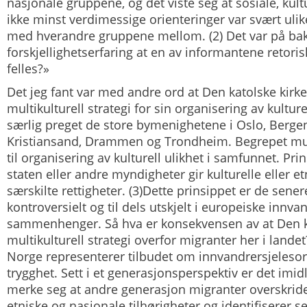
nasjonale gruppene, og det viste seg at sosiale, kultu
ikke minst verdimessige orienteringer var svært ulike 
med hverandre gruppene mellom. (2) Det var på bak
forskjellighetserfaring at en av informantene retoris
felles?»
Det jeg fant var med andre ord at Den katolske kirk
multikulturell strategi for sin organisering av kulture
særlig preget de store bymenighetene i Oslo, Bergen
Kristiansand, Drammen og Trondheim. Begrepet mult
til organisering av kulturell ulikhet i samfunnet. Pr
staten eller andre myndigheter gir kulturelle eller e
særskilte rettigheter. (3)Dette prinsippet er de sener
kontroversielt og til dels utskjelt i europeiske innva
sammenhenger. Så hva er konsekvensen av at Den ka
multikulturell strategi overfor migranter her i lande
Norge representerer tilbudet om innvandrersjelesorg
trygghet. Sett i et generasjonsperspektiv er det imidl
merke seg at andre generasjon migranter overskride
etniske og nasjonale tilhørigheter og identifiserer 