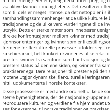
mindre menigheter et tydelig
flerkulturelt preg
, og 
via aktive kvinner i menighetene. Det resulterer i fle
som til dels er meget intense, da det nettopp er i sli
samhandlingssammenhenger at de ulike kulturelle
tradisjonene og de ulike verdivurderingene til de in
uttrykk. Dette er sterke møter som innebærer uenighe
direkte konfrontasjoner mellom kvinner med tradisj
kjønnsorienteringer og kvinner som er likestillingsor
formene for flerkulturelle prosesser utfolder seg i re
kirkehierarkiet, helt konkret i kvinnenes ulike relas
prester: kvinner fra samfunn som har tradisjon og k
presters status på den ene siden, og kvinner fra s
praktiserer egalitære relasjoner til prestene på den
møtene utgjør dynamiske, flerkulturelle læringsare
hittil udokumenterte i norske kontekster.
Disse prosessene er med andre ord helt ulike de som
større bymenighetene, der de nasjonale gruppene 
reprodusere kulturen og verdiene fra hjemlandet ut
seg for eksempel til norske tradisjoner og praksiser. 