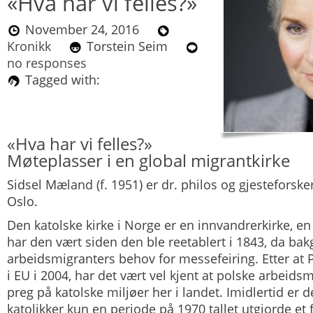
«Hva har vi felles?»
November 24, 2016
Kronikk
Torstein Seim
no responses
Tagged with:
«Hva har vi felles?»
Møteplasser i en global migrantkirke
Sidsel Mæland (f. 1951) er dr. philos og gjesteforsker
Oslo.
Den katolske kirke i Norge er en innvandrerkirke, en
har den vært siden den ble reetablert i 1843, da ba
arbeidsmigranters behov for messefeiring. Etter at
i EU i 2004, har det vært vel kjent at polske arbeidsm
preg på katolske miljøer her i landet. Imidlertid er de
katolikker kun en periode på 1970 tallet utgjorde et f