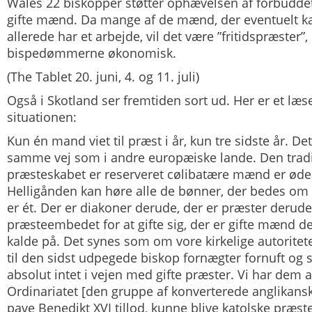
Wales 22 biskopper støtter ophævelsen af forbudde
gifte mænd. Da mange af de mænd, der eventuelt ka
allerede har et arbejde, vil det være ”fritidspræster”, 
bispedømmerne økonomisk.
(The Tablet 20. juni, 4. og 11. juli)
Også i Skotland ser fremtiden sort ud. Her er et læ
situationen:
Kun én mand viet til præst i år, kun tre sidste år. De
samme vej som i andre europæiske lande. Den trad
præsteskabet er reserveret cølibatære mænd er øde
Helligånden kan høre alle de bønner, der bedes om 
er ét. Der er diakoner derude, der er præster derude
præsteembedet for at gifte sig, der er gifte mænd 
kalde på. Det synes som om vore kirkelige autoritet
til den sidst udpegede biskop fornægter fornuft og 
absolut intet i vejen med gifte præster. Vi har dem a
Ordinariatet [den gruppe af konverterede anglikans
pave Benedikt XVI tillod, kunne blive katolske præste