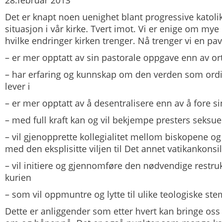
28.februar 2013
Det er knapt noen uenighet blant progressive katol
situasjon i vår kirke. Tvert imot. Vi er enige om mye
hvilke endringer kirken trenger. Nå trenger vi en p
– er mer opptatt av sin pastorale oppgave enn av or
– har erfaring og kunnskap om den verden som ordi
lever i
– er mer opptatt av å desentralisere enn av å fore si
– med full kraft kan og vil bekjempe presters seksue
– vil gjenopprette kollegialitet mellom biskopene o
med den eksplisitte viljen til Det annet vatikankonsil
– vil initiere og gjennomføre den nødvendige restru
kurien
– som vil oppmuntre og lytte til ulike teologiske st
Dette er anliggender som etter hvert kan bringe os