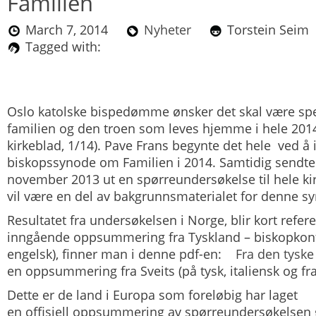
Familien
March 7, 2014
Nyheter
Torstein Se
Tagged with:
Oslo katolske bispedømme ønsker det skal være spe
familien og den troen som leves hjemme i hele 2014 
kirkeblad, 1/14). Pave Frans begynte det hele ved å i
biskopssynode om Familien i 2014. Samtidig sendte 
november 2013 ut en spørreundersøkelse til hele k
vil være en del av bakgrunnsmaterialet for denne s
Resultatet fra undersøkelsen i Norge, blir kort refere
inngående oppsummering fra Tyskland – biskopkonfe
engelsk), finner man i denne pdf-en:
Fra den tysk
en oppsummering fra Sveits (på tysk, italiensk og fr
Dette er de land i Europa som foreløbig har laget
en offisiell oppsummering av spørreundersøkelsen