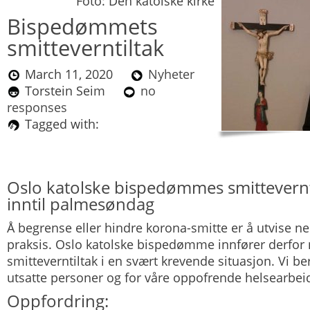
Foto: Den katolske kirke
Bispedømmets
smitteverntiltak
March 11, 2020
Nyheter
Torstein Seim
no
responses
Tagged with:
Oslo katolske bispedømmes smittevernti
inntil palmesøndag
Å begrense eller hindre korona-smitte er å utvise ne
praksis. Oslo katolske bispedømme innfører derfor 
smitteverntiltak i en svært krevende situasjon. Vi be
utsatte personer og for våre oppofrende helsearbei
Oppfordring: