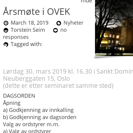
mde
Årsmøte i OVEK
March 18, 2019
Nyheter
Torstein Seim
no
responses
Tagged with:
Lørdag 30. mars 2019 kl. 16.30 i Sankt Domin
Neuberggaten 15, Oslo
(dette er etter seminaret samme sted)
DAGSORDEN
Åpning
a) Godkjenning av innkalling
b) Godkjenning av dagsorden
Valg av ordstyrer m.m.
a) Valg av ordstyrer