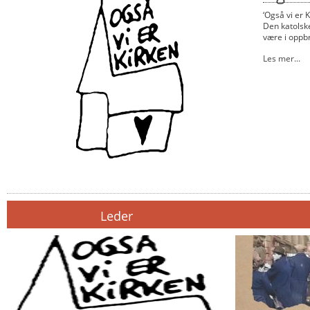
‘Også vi er 
Den katolske
være i oppbr
Les mer...
Leder