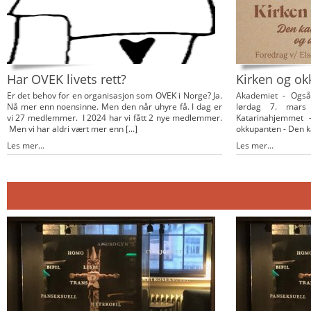
Har OVEK livets rett?
Kirken og o
Er det behov for en organisasjon som OVEK i Norge? Ja.
Akademiet - Også 
Nå mer enn noensinne. Men den når uhyre få. I dag er
lørdag 7. mars
vi 27 medlemmer. I 2024 har vi fått 2 nye medlemmer.
Katarinahjemmet 
Men vi har aldri vært mer enn [...]
okkupanten - Den kat
Les mer...
Les mer...